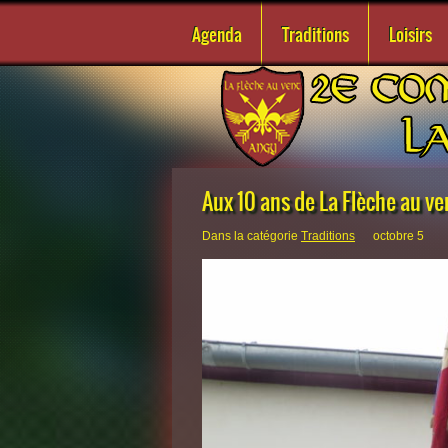
Agenda
Traditions
Loisirs
Aux 10 ans de La Flèche au ve
Dans la catégorie
Traditions
octobre 5