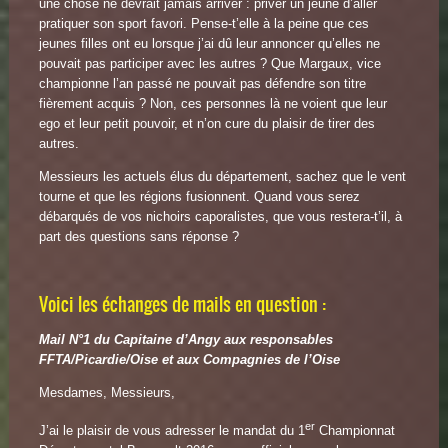
une chose ne devrait jamais arriver : priver un jeune d’aller
pratiquer son sport favori. Pense-t’elle à la peine que ces
jeunes filles ont eu lorsque j’ai dû leur annoncer qu’elles ne
pouvait pas participer avec les autres ? Que Margaux, vice
championne l’an passé ne pouvait pas défendre son titre
fièrement acquis ? Non, ces personnes là ne voient que leur
ego et leur petit pouvoir, et n’on cure du plaisir de tirer des
autres.
Messieurs les actuels élus du département, sachez que le vent
tourne et que les régions fusionnent. Quand vous serez
débarqués de vos nichoirs caporalistes, que vous restera-t’il, à
part des questions sans réponse ?
Voici les échanges de mails en question :
Mail N°1 du Capitaine d’Angy aux responsables
FFTA/Picardie/Oise et aux Compagnies de l’Oise
Mesdames, Messieurs,
er
J’ai le plaisir de vous adresser le mandat du 1
Championnat