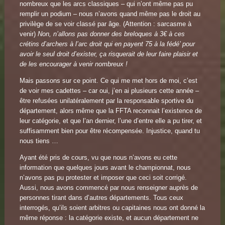
nombreux que les arcs classiques – qui n’ont même pas pu
remplir un podium – nous n’avons quand même pas le droit au
privilège de se voir classé par âge. (Attention : sarcasme à
venir)
Non, n’allons pas donner des breloques à 3€ à ces
crétins d’archers à l’arc droit qui en payent 75 à la fédé’ pour
avoir le seul droit d’exister, ça risquerait de leur faire plaisir et
de les encourager à venir nombreux !
Mais passons sur ce point. Ce qui me met hors de moi, c’est
de voir mes cadettes – car oui, j’en ai plusieurs cette année –
être refusées unilatéralement par la responsable sportive du
département, alors même que la FFTA reconnait l’existence de
leur catégorie, et que l’an dernier, l’une d’entre elle a pu tirer, et
suffisamment bien pour être récompensée. Injustice, quand tu
nous tiens …
Ayant été pris de cours, vu que nous n’avons eu cette
information que quelques jours avant le championnat, nous
n’avons pas pu protester et imposer que ceci soit corrigé.
Aussi, nous avons commencé par nous renseigner auprès de
personnes tirant dans d’autres départements. Tous ceux
interrogés, qu’ils soient arbitres ou capitaines nous ont donné la
même réponse : la catégorie existe, et aucun département ne