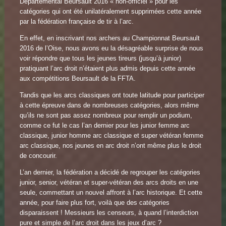
Départemental Beursault 2016 « non-officiel » pour les
catégories qui ont été unilatéralement supprimées cette année
par la fédération française de tir à l’arc.
En effet, en inscrivant nos archers au Championnat Beursault
2016 de l’Oise, nous avons eu la désagréable surprise de nous
voir répondre que tous les jeunes tireurs (jusqu’à junior)
pratiquant l’arc droit n’étaient plus admis depuis cette année
aux compétitions Beursault de la FFTA.
Tandis que les arcs classiques ont toute latitude pour participer
à cette épreuve dans de nombreuses catégories, alors même
qu’ils ne sont pas assez nombreux pour remplir un podium,
comme ce fut le cas l’an dernier pour les junior femme arc
classique, junior homme arc classique et super vétéran femme
arc classique, nos jeunes en arc droit n’ont même plus le droit
de concourir.
L’an dernier, la fédération a décidé de regrouper les catégories
junior, senior, vétéran et super-vétéran des arcs droits en une
seule, commettant un nouvel affront à l’arc historique. Et cette
année, pour faire plus fort, voilà que des catégories
disparaissent ! Messieurs les censeurs, à quand l’interdiction
pure et simple de l’arc droit dans les jeux d’arc ?