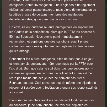
Ensuite, j’invectivais la FFTA pour la suppression des
catégories. Après investigation, il ne s’agit pas d’un règlement
fédéral qui serait passé inaperçu, mais d’une démonstration de
la bêtise crasse de certains membres des institutions
départementales, qui ont en charge ces concours.
En effet, ils ont outrepassé leurs prérogatives en supprimant
les Cadets de la compétition, alors que la FFTA les accepte à
50m au Beursault. Nous avons porté immédiatement
réclamation, et espérons que des sanctions soient prises
contre ces personnes qui tordent les règlements dans le sens
qui les arrange.
Concernant les autres catégories, elles ne sont pas à ce jour –
et n’ont jamais auparavant – été reconnues par la FFTA pour
l’arc droit. Bien que cela ne soit donc pas une suppression –
comme les ignares susnommés nous l’ont fait croire – il n’en
reste pas moins que ces jeunes ne peuvent pas tirer au
Beursault du tout. Ceci constitue tout de même une injustice à
réparer, et j’espère que la fédération prendra ses responsabilités
à ce sujet.
Bien que nos résultats aient été satisfaisant lundi dernier lors
du concours, je ne peux encore une fois que déplorer les