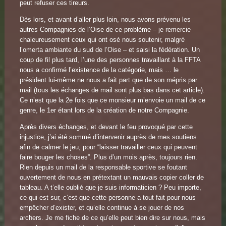
peut refuser ces tireurs.
Dès lors, et avant d’aller plus loin, nous avons prévenu les
autres Compagnies de l’Oise de ce problème – je remercie
chaleureusement ceux qui ont osé nous soutenir, malgré
l’omerta ambiante du sud de l’Oise – et saisi la fédération. Un
coup de fil plus tard, l’une des personnes travaillant à la FFTA
nous a confirmé l’existence de la catégorie, mais … le
président lui-même ne nous a fait part que de son mépris par
mail (tous les échanges de mail sont plus bas dans cet article).
Ce n’est que la 2e fois que ce monsieur m’envoie un mail de ce
genre, le 1er étant lors de la création de notre Compagnie.
Après divers échanges, et devant le feu provoqué par cette
injustice, j’ai été sommé d’intervenir auprès de mes soutiens
afin de calmer le jeu, pour “laisser travailler ceux qui peuvent
faire bouger les choses”. Plus d’un mois après, toujours rien.
Rien depuis un mail de la responsable sportive se foutant
ouvertement de nous en prétextant un mauvais copier coller de
tableau. A t’elle oublié que je suis informaticien ? Peu importe,
ce qui est sur, c’est que cette personne a tout fait pour nous
empêcher d’exister, et qu’elle continue à se jouer de nos
archers. Je me fiche de ce qu’elle peut bien dire sur nous, mais