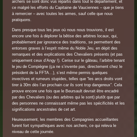
archers se sont donc vus répartis dans tout le département, et
ce malgré les efforts du Capitaine de Vauciennes – que je tiens
à remercier – avec toutes les armes, sauf celle que nous
pratiquons.
Dans presque tous les jeux où nous nous trouvions, il est
encore une fois à déplorer la bêtise des arbitres locaux, qui,
probablement par ignorance des traditions, se permettent des
entorses graves à l’esprit même du Noble Jeu, en dépit des
remarques et des explications des Chevaliers présents (et pas
uniquement ceux d’Angy !). Cerise sur le gâteau, l’arbitre tenant
le jeu de Compiègne (ça ne s’invente pas, directement chez le
président de la FFTA…), s’est même permis quelques
invectives et rumeurs stupides, telles que “les arcs droits vont
tirer à 30m dès l’an prochain car ils sont trop dangereux”. Cela
prouve encore une fois que le Beursault devrait être encadré
par des Chevaliers (ou des arbitres qui le sont) plutôt que par
des personnes ne connaissant même pas les spécificités et les
significations ancestrales de cet art.
Heureusement, les membres des Compagnies accueillantes
furent fort sympathiques avec nos archers, ce qui releva le
niveau de cette journée.